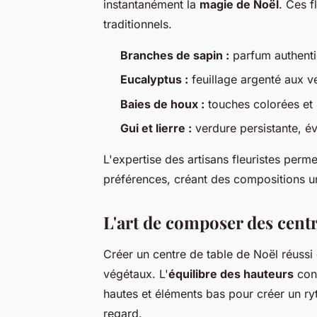
instantanément la
magie de Noël
. Ces f
traditionnels.
Branches de sapin :
parfum authentiq
Eucalyptus :
feuillage argenté aux v
Baies de houx :
touches colorées et b
Gui et lierre :
verdure persistante, év
L'expertise des artisans fleuristes perme
préférences, créant des compositions un
L'art de composer des centr
Créer un centre de table de Noël réuss
végétaux. L'
équilibre des hauteurs
cons
hautes et éléments bas pour créer un ry
regard.