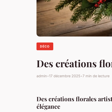
DÉCO
Des créations flo
admin
•
17 décembre 2025
•
7 min de lecture
Des créations florales arti
élégance