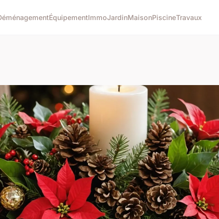
Déménagement
Équipement
Immo
Jardin
Maison
Piscine
Travaux