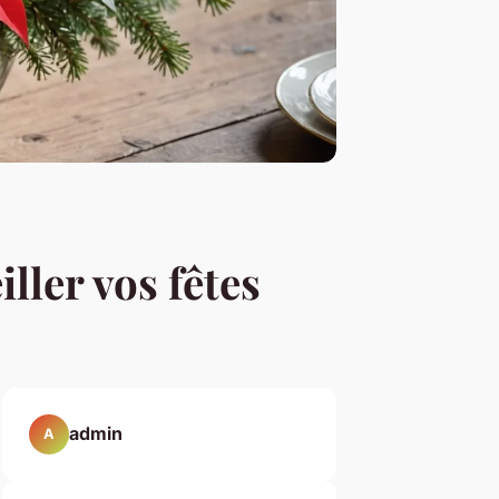
ller vos fêtes
admin
A