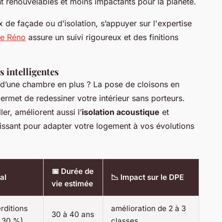
t renouvelables et moins impactants pour la planète.
x de façade ou d’isolation, s’appuyer sur l'expertise
he Réno
assure un suivi rigoureux et des finitions
s intelligentes
 d’une chambre en plus ? La pose de cloisons en
ermet de redessiner votre intérieur sans porteurs.
ler, améliorent aussi l’
isolation acoustique
et
uissant pour adapter votre logement à vos évolutions
📅 Durée de
al
📉 Impact sur le DPE
vie estimée
rditions
amélioration de 2 à 3
30 à 40 ans
à 30 %)
classes