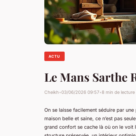
ACTU
Le Mans Sarthe R
Cheikh
•
03/06/2026 09:57
•
8 min de lecture
On se laisse facilement séduire par une
maison belle et saine, ce n’est pas seul
grand confort se cache là où on le voit 
structure préservée, un intérieur optimis