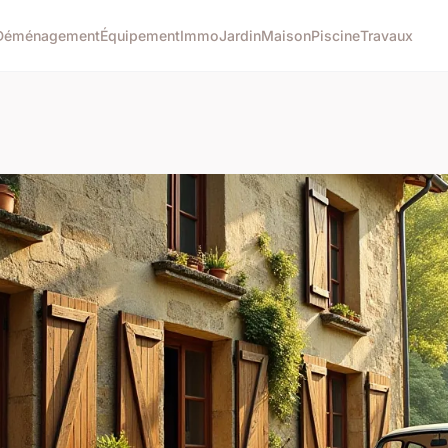
Déménagement
Équipement
Immo
Jardin
Maison
Piscine
Travaux