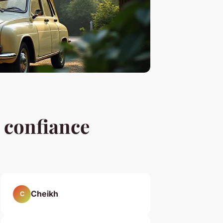
 confiance
Cheikh
C