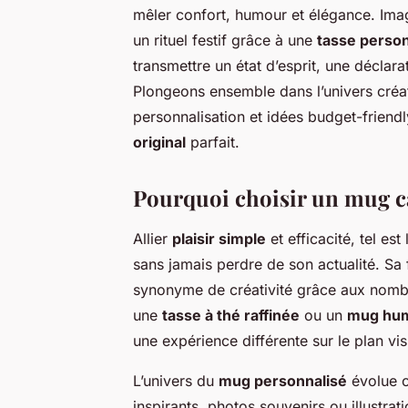
mêler confort, humour et élégance. Ima
un rituel festif grâce à une
tasse perso
transmettre un état d’esprit, une déclar
Plongeons ensemble dans l’univers créa
personnalisation et idées budget-friend
original
parfait.
Pourquoi choisir un mug c
Allier
plaisir simple
et efficacité, tel est
sans jamais perdre de son actualité. Sa f
synonyme de créativité grâce aux nombr
une
tasse à thé raffinée
ou un
mug hum
une expérience différente sur le plan vi
L’univers du
mug personnalisé
évolue c
inspirants, photos souvenirs ou illustr