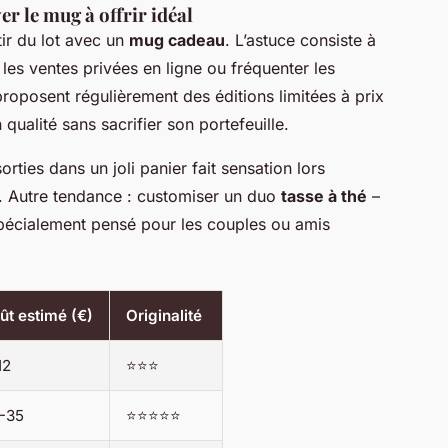
r le mug à offrir idéal
tir du lot avec un
mug cadeau
. L’astuce consiste à
 les ventes privées en ligne ou fréquenter les
roposent régulièrement des éditions limitées à prix
 qualité sans sacrifier son portefeuille.
orties dans un joli panier fait sensation lors
 Autre tendance : customiser un duo
tasse à thé
–
écialement pensé pour les couples ou amis
ût estimé (€)
Originalité
12
⭐⭐⭐
-35
⭐⭐⭐⭐⭐