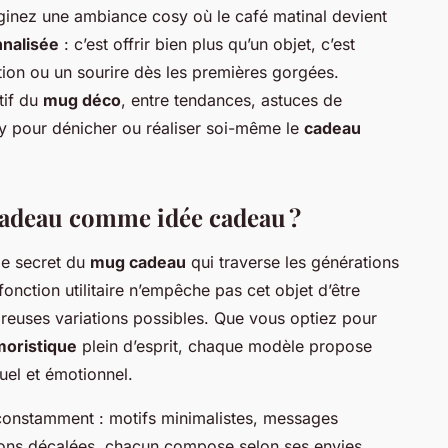
ginez une ambiance cosy où le café matinal devient
nnalisée
: c’est offrir bien plus qu’un objet, c’est
ation ou un sourire dès les premières gorgées.
tif du
mug déco
, entre tendances, astuces de
ly pour dénicher ou réaliser soi-même le
cadeau
adeau comme idée cadeau ?
 le secret du
mug cadeau
qui traverse les générations
onction utilitaire n’empêche pas cet objet d’être
euses variations possibles. Que vous optiez pour
oristique
plein d’esprit, chaque modèle propose
suel et émotionnel.
onstamment : motifs minimalistes, messages
ations décalées, chacun compose selon ses envies.