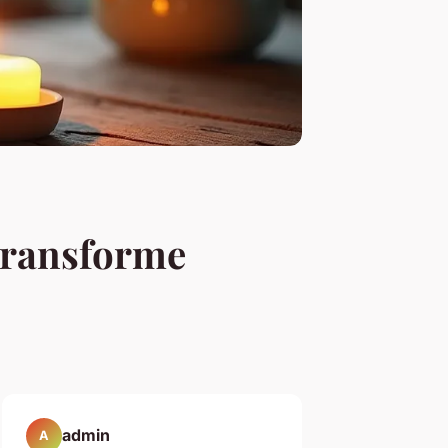
 transforme
admin
A