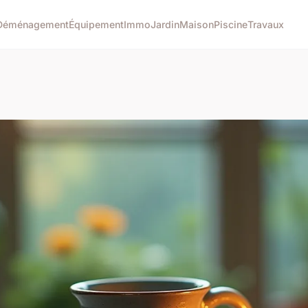
Déménagement
Équipement
Immo
Jardin
Maison
Piscine
Travaux