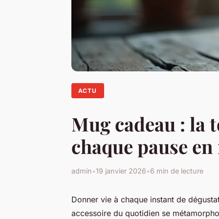
ACTU
Mug cadeau : la 
chaque pause en
admin
•
19 janvier 2026
•
6 min de lecture
Donner vie à chaque instant de dégustat
accessoire du quotidien se métamorph