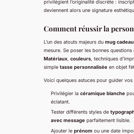
privilégient l’originalité discrète : ins
deviennent alors une signature esthétiqu
Comment réussir la personn
L’un des atouts majeurs du
mug cadeau
mesure. Se poser les bonnes questions g
Matériaux
,
couleurs
, techniques d’imp
simple
tasse personnalisée
en objet fé
Voici quelques astuces pour guider vos ch
Privilégier la
céramique blanche
pour
éclatant.
Tester différents styles de
typograph
avec message
parfaitement lisible.
Ajouter le
prénom
ou une date import